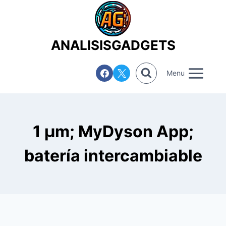
Saltar
al
contenido
ANALISISGADGETS
Menu
1 μm; MyDyson App;
batería intercambiable