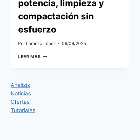
potencia, limpieza y
compactación sin
esfuerzo
Por
Lorenzo López
09/09/2025
DYSON
LEER MÁS
V16
PISTON
ANIMAL
SUBMARINE™:
Análisis
POTENCIA,
Noticias
LIMPIEZA
Y
Ofertas
COMPACTACIÓN
Tutoriales
SIN
ESFUERZO