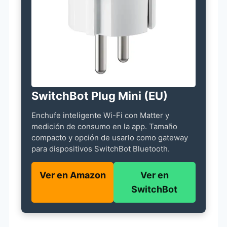
SwitchBot Plug Mini (EU)
Enchufe inteligente Wi-Fi con Matter y
medición de consumo en la app. Tamaño
compacto y opción de usarlo como gateway
para dispositivos SwitchBot Bluetooth.
Ver en Amazon
Ver en
SwitchBot