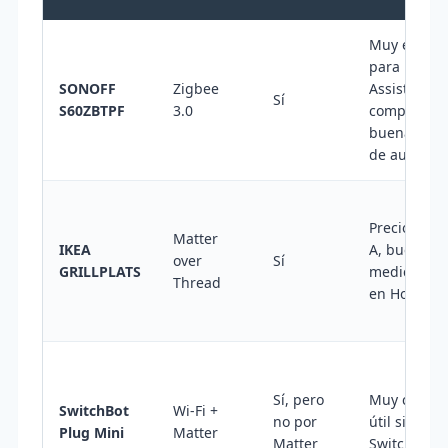
Muy equili
para Home
SONOFF
Zigbee
Assistant,
Sí
S60ZBTPF
3.0
compacto y
buenas opc
de automat
Precio muy 
Matter
IKEA
A, buen ta
over
Sí
GRILLPLATS
medición c
Thread
en Home As
Sí, pero
Muy compac
SwitchBot
Wi-Fi +
no por
útil si ya us
Plug Mini
Matter
Matter
SwitchBot