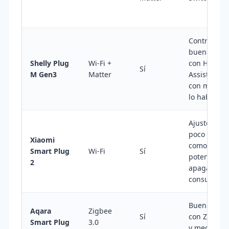
Control loca
buena inte
Shelly Plug
Wi-Fi +
con Home
Sí
M Gen3
Matter
Assistant y
con más da
lo habitual
Ajustes av
poco habitu
Xiaomi
como límite
Smart Plug
Wi-Fi
Sí
potencia y
2
apagado po
consumo
Buena inte
Aqara
Zigbee
Sí
con Zigbe
Smart Plug
3.0
y medición 