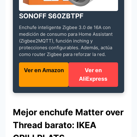
SONOFF S60ZBTPF
Enchufe inteligente Zigbee 3.0 de 16A con
medición de consumo para Home Assistant
(Zigbee2MQTT), función inching y
protecciones configurables. Además, actúa
como router Zigbee para reforzar la red.
Ver en Amazon
Ver en
AliExpress
Mejor enchufe Matter over
Thread barato: IKEA