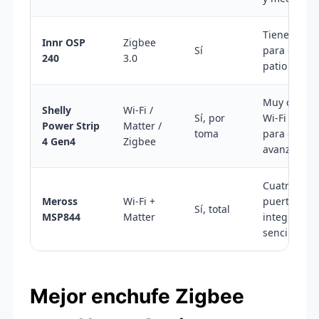
Tiene senti
Innr OSP
Zigbee
Sí
para exterio
240
3.0
patio
Muy comple
Shelly
Wi-Fi /
Sí, por
Wi-Fi y pen
Power Strip
Matter /
toma
para domót
4 Gen4
Zigbee
avanzada
Cuatro enc
Meross
Wi-Fi +
puertos US
Sí, total
MSP844
Matter
integrados 
sencillo
Mejor enchufe Zigbee