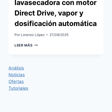
lavasecadora con motor
Direct Drive, vapor y
dosificación automática
Por
Lorenzo López
27/09/2025
XIAOMI
LEER MÁS
MIJIA
FRONT
LOAD
WASHER
Análisis
DRYER
Noticias
PRO
9
Ofertas
KG:
Tutoriales
LAVASECADORA
CON
MOTOR
DIRECT