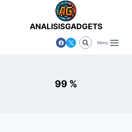
Saltar
al
contenido
ANALISISGADGETS
Menu
99 %