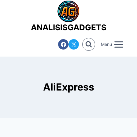
Saltar
al
contenido
ANALISISGADGETS
Menu
AliExpress