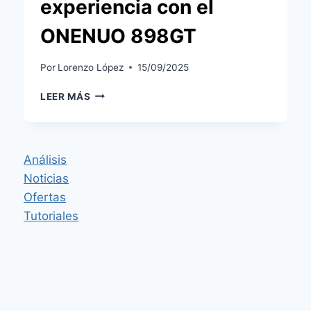
experiencia con el
ONENUO 898GT
Por
Lorenzo López
15/09/2025
SENSOR
LEER MÁS
DE
FUGAS
TUYA
WI-
Análisis
FI
Noticias
CON
SONDA:
Ofertas
MI
Tutoriales
EXPERIENCIA
CON
EL
ONENUO
898GT