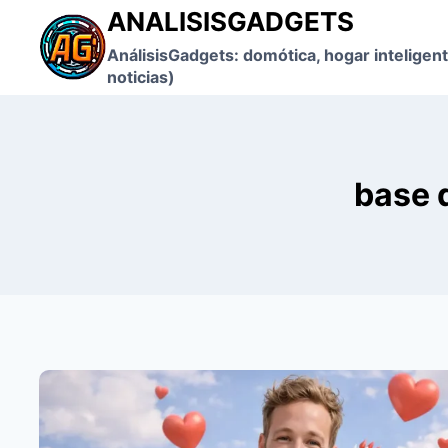
Saltar
ANALISISGADGETS
al
AnálisisGadgets: domótica, hogar inteligent
contenido
noticias)
base 