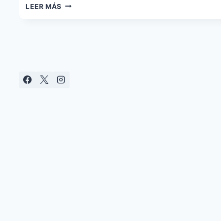
HOME
LEER MÁS
ASSISTANT
2026.2:
NUEVO
PANEL
Y
BÚSQUEDA
RÁPIDA