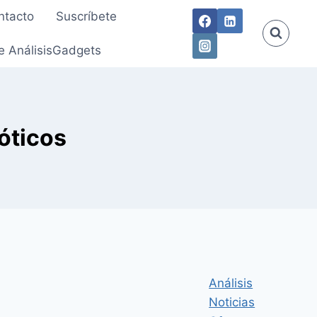
ntacto
Suscríbete
e AnálisisGadgets
óticos
Análisis
Noticias