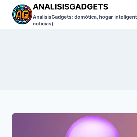
Saltar
ANALISISGADGETS
al
AnálisisGadgets: domótica, hogar inteligent
contenido
noticias)