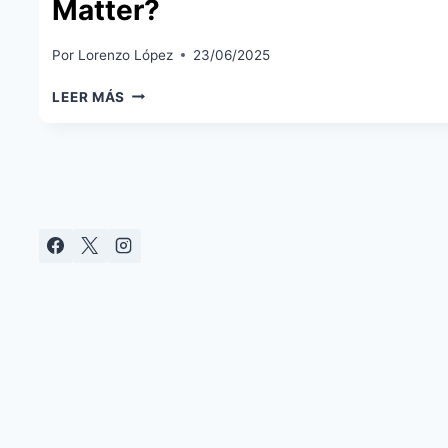
Matter?
Por
Lorenzo López
23/06/2025
ANÁLISIS
LEER MÁS
BOMBILLA
INTELGIENTE
XIAOMI
SMART
LED
BULB
WHITE
AND
COLOR:
¿LA
MEJOR
OPCIÓN
CALIDAD-
PRECIO
CON
MATTER?