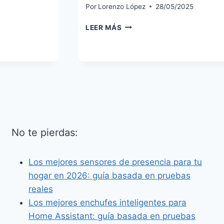
Por
Lorenzo López
28/05/2025
NUEVA
LEER MÁS
XIAOMI
SMART
LED
BULB:
LA
BOMBILLA
INTELIGENTE
BARATA
COMPATIBLE
CON
No te pierdas:
MATTER.
Los mejores sensores de presencia para tu
hogar en 2026: guía basada en pruebas
reales
Los mejores enchufes inteligentes para
Home Assistant: guía basada en pruebas