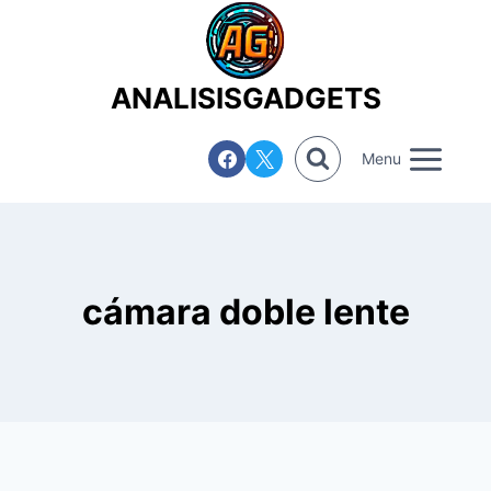
Saltar
al
contenido
ANALISISGADGETS
Menu
cámara doble lente