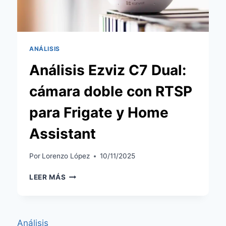
QUE
QUIERE
VIGILARLO
TODO
ANÁLISIS
Análisis Ezviz C7 Dual:
cámara doble con RTSP
para Frigate y Home
Assistant
Por
Lorenzo López
10/11/2025
ANÁLISIS
LEER MÁS
EZVIZ
C7
DUAL:
CÁMARA
Análisis