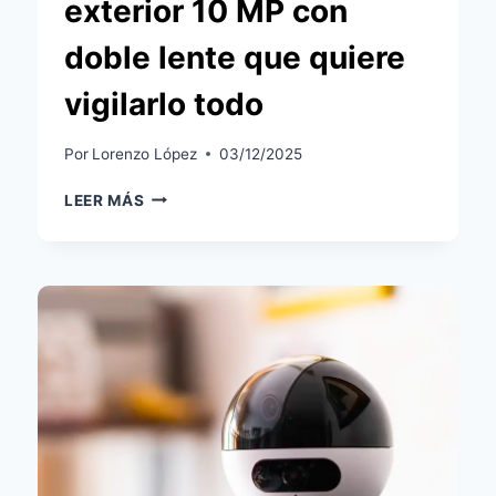
exterior 10 MP con
doble lente que quiere
vigilarlo todo
Por
Lorenzo López
03/12/2025
ANNKE
LEER MÁS
WCD1012:
LA
NUEVA
CÁMARA
WIFI
DE
EXTERIOR
10
MP
CON
DOBLE
LENTE