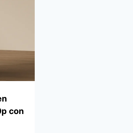
en
0p con