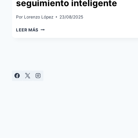
seguimiento inteligente
Por
Lorenzo López
23/08/2025
XIAOMI
LEER MÁS
SMART
CAMERA
C201
EN
ESPAÑA:
CÁMARA
INTERIOR
1080P
CON
WI-
FI
6,
PRIVACIDAD
FÍSICA
Y
SEGUIMIENTO