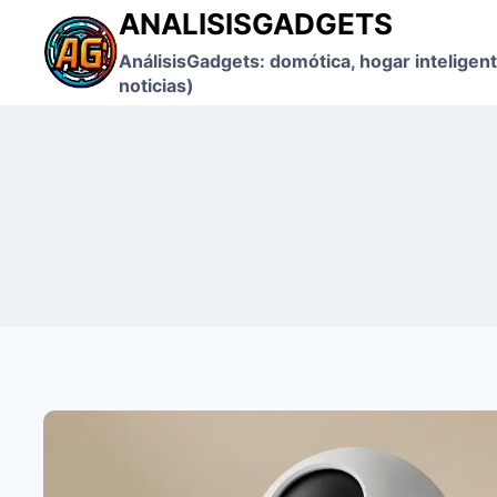
Saltar
ANALISISGADGETS
al
AnálisisGadgets: domótica, hogar inteligent
contenido
noticias)