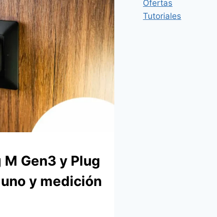
Ofertas
Tutoriales
g M Gen3 y Plug
 uno y medición