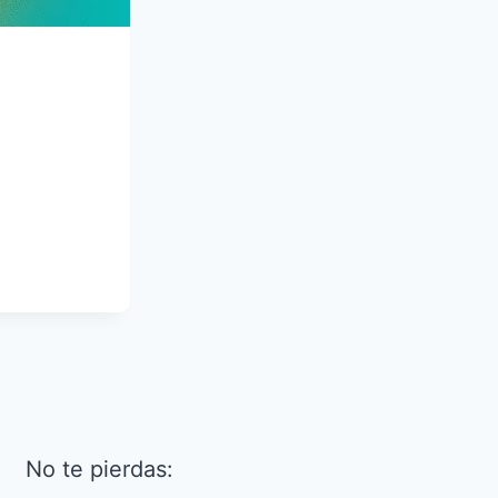
No te pierdas: