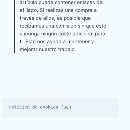
artículo puede contener enlaces de
afiliado. Si realizas una compra a
través de ellos, es posible que
recibamos una comisión sin que esto
suponga ningún coste adicional para
ti. Esto nos ayuda a mantener y
mejorar nuestro trabajo.
Política de cookies (UE)