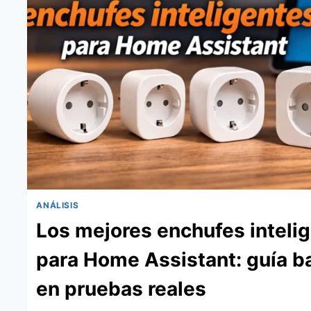
ANÁLISIS
Los mejores enchufes inteli
para Home Assistant: guía 
en pruebas reales