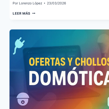
Por
Lorenzo López
23/03/2026
LOS
LEER MÁS
MEJORES
ENCHUFES
INTELIGENTES
PARA
HOME
ASSISTANT:
GUÍA
BASADA
EN
PRUEBAS
REALES