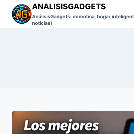
Saltar
ANALISISGADGETS
al
AnálisisGadgets: domótica, hogar inteligent
contenido
noticias)