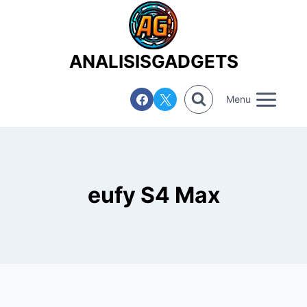
Saltar
al
contenido
ANALISISGADGETS
Menu
eufy S4 Max