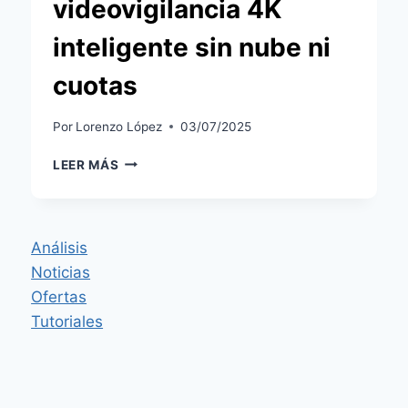
videovigilancia 4K
inteligente sin nube ni
cuotas
Por
Lorenzo López
03/07/2025
EUFY
LEER MÁS
POE
NVR
SECURITY
SYSTEM
Análisis
S4
Noticias
MAX:
VIDEOVIGILANCIA
Ofertas
4K
Tutoriales
INTELIGENTE
SIN
NUBE
NI