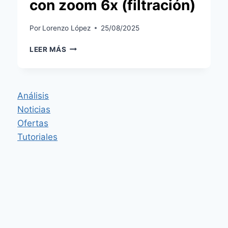
con zoom 6x (filtración)
Por
Lorenzo López
25/08/2025
GOOGLE
LEER MÁS
NEST
PREPARA
CÁMARAS
2K
Análisis
Y
Noticias
UN
TIMBRE
Ofertas
CON
Tutoriales
ZOOM
6X
(FILTRACIÓN)