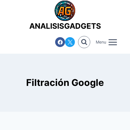
Saltar
al
contenido
ANALISISGADGETS
Menu
Filtración Google