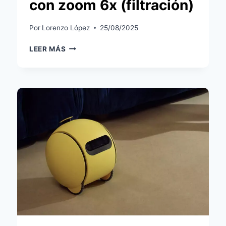
con zoom 6x (filtración)
Por
Lorenzo López
25/08/2025
GOOGLE
LEER MÁS
NEST
PREPARA
CÁMARAS
2K
Y
UN
TIMBRE
CON
ZOOM
6X
(FILTRACIÓN)