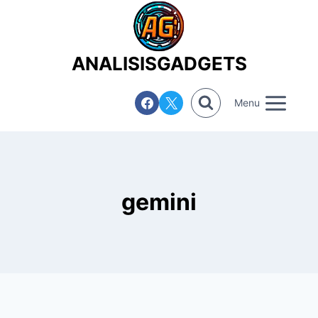
Saltar
al
contenido
ANALISISGADGETS
Menu
gemini