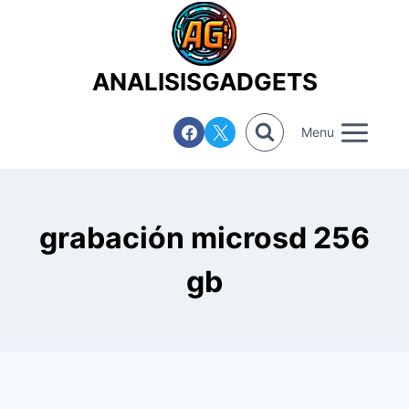
Saltar
al
contenido
ANALISISGADGETS
Menu
grabación microsd 256
gb