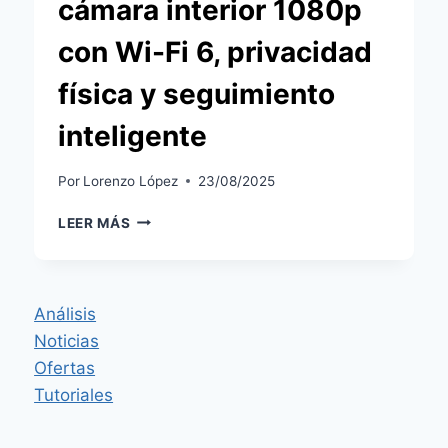
cámara interior 1080p
con Wi-Fi 6, privacidad
física y seguimiento
inteligente
Por
Lorenzo López
23/08/2025
XIAOMI
LEER MÁS
SMART
CAMERA
C201
EN
Análisis
ESPAÑA:
Noticias
CÁMARA
INTERIOR
Ofertas
1080P
Tutoriales
CON
WI-