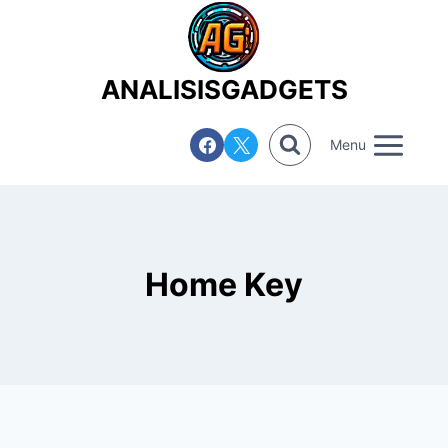
Saltar
al
contenido
ANALISISGADGETS
Menu
Home Key