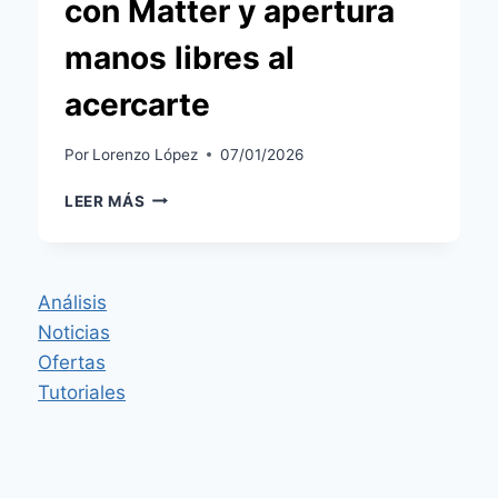
con Matter y apertura
manos libres al
acercarte
Por
Lorenzo López
07/01/2026
AQARA
LEER MÁS
SMART
LOCK
U400:
CERRADURA
Análisis
UWB
Noticias
CON
MATTER
Ofertas
Y
Tutoriales
APERTURA
MANOS
LIBRES
AL