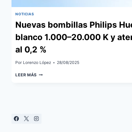
NOTICIAS
Nuevas bombillas Philips Hu
blanco 1.000–20.000 K y ate
al 0,2 %
Por
Lorenzo López
28/08/2025
NUEVAS
LEER MÁS
BOMBILLAS
PHILIPS
HUE:
BLANCO
1.000–
20.000
K
Y
ATENUACIÓN