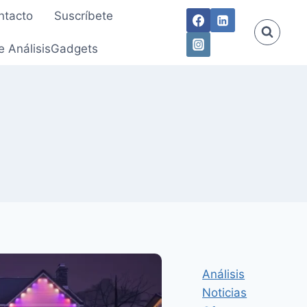
ntacto
Suscríbete
e AnálisisGadgets
Análisis
Noticias