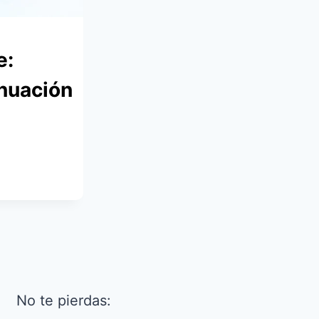
e:
nuación
No te pierdas: