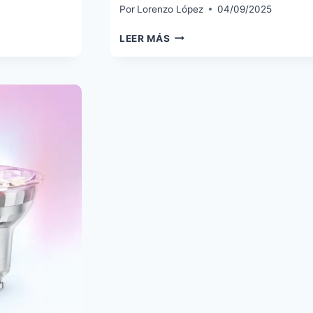
Por
Lorenzo López
04/09/2025
PHILIPS
LEER MÁS
HUE
EN
LA
IFA
2025:
BRIDGE
PRO,
MOTIONAWARE,
7
TIRAS
LED,
TIMBRE
2K
Y
ESSENTIAL