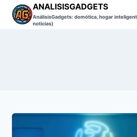
Saltar
ANALISISGADGETS
al
AnálisisGadgets: domótica, hogar inteligent
contenido
noticias)