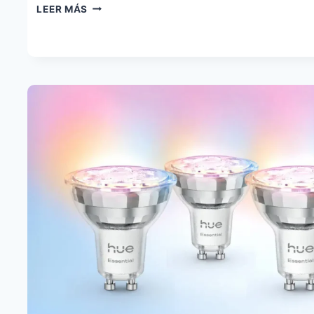
PHILIPS
LEER MÁS
HUE
BASIS
FLEX
YA
A
LA
VENTA
EN
ESPAÑA:
TIRA
LED
TIPO
NEÓN