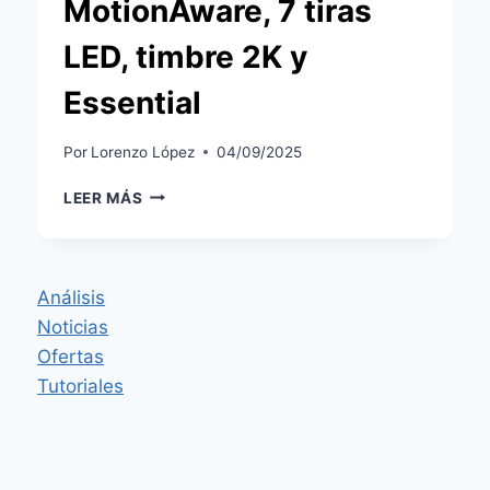
MotionAware, 7 tiras
LED, timbre 2K y
Essential
Por
Lorenzo López
04/09/2025
PHILIPS
LEER MÁS
HUE
EN
LA
IFA
Análisis
2025:
Noticias
BRIDGE
PRO,
Ofertas
MOTIONAWARE,
Tutoriales
7
TIRAS
LED,
TIMBRE