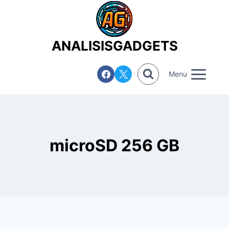
Saltar
al
contenido
ANALISISGADGETS
Menu
microSD 256 GB