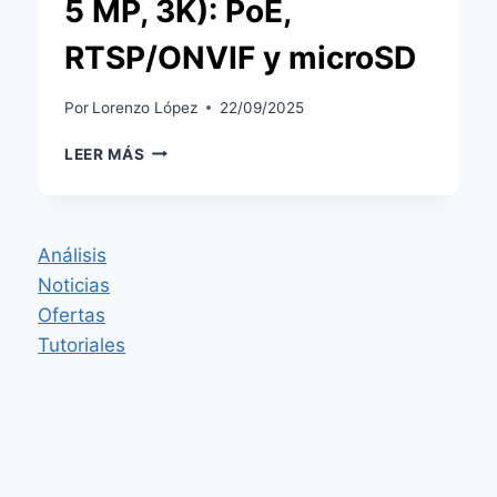
5 MP, 3K): PoE,
RTSP/ONVIF y microSD
Por
Lorenzo López
22/09/2025
ANÁLISIS
LEER MÁS
CÁMARA
IP
ANNKE
C500
Análisis
(I51DM01,
Noticias
5
MP,
Ofertas
3K):
Tutoriales
POE,
RTSP/ONVIF
Y
MICROSD