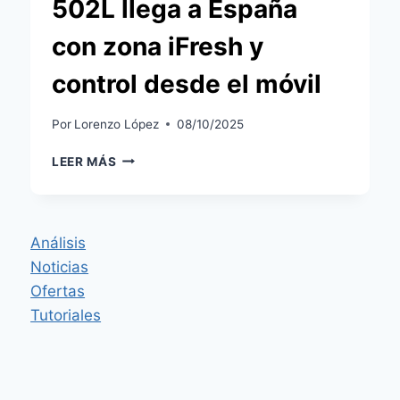
502L llega a España
con zona iFresh y
control desde el móvil
Por
Lorenzo López
08/10/2025
XIAOMI
LEER MÁS
MIJIA
REFRIGERATOR
CROSS
DOOR
Análisis
502L
Noticias
LLEGA
A
Ofertas
ESPAÑA
Tutoriales
CON
ZONA
IFRESH
Y