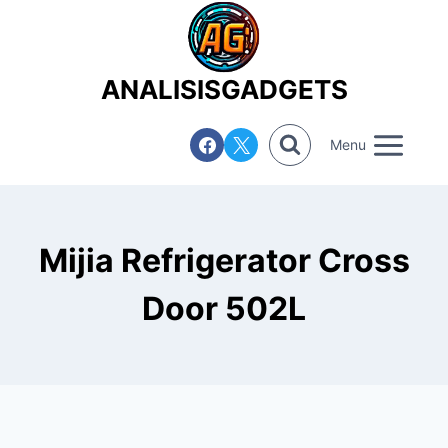
Saltar
al
contenido
ANALISISGADGETS
Menu
Mijia Refrigerator Cross
Door 502L