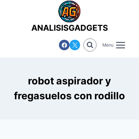
Saltar
al
contenido
ANALISISGADGETS
Menu
robot aspirador y
fregasuelos con rodillo