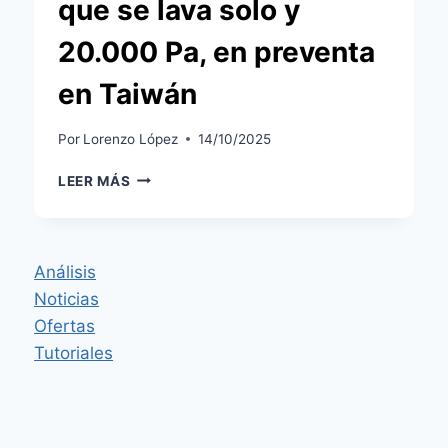
que se lava solo y
20.000 Pa, en preventa
en Taiwán
Por
Lorenzo López
14/10/2025
ROBOROCK
LEER MÁS
QREVO
CURV
2
FLOW:
Análisis
RODILLO
Noticias
DE
270
Ofertas
MM
Tutoriales
QUE
SE
LAVA
SOLO