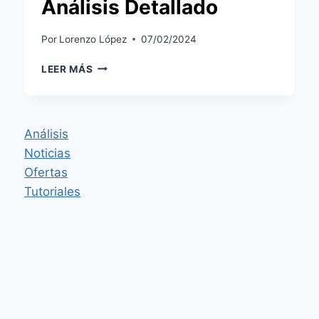
Análisis Detallado
Por
Lorenzo López
07/02/2024
XIAOMI
LEER MÁS
ROBOT
VACUUM
E12
BAJO
Análisis
LA
Noticias
LUPA:
UN
Ofertas
ANÁLISIS
Tutoriales
DETALLADO