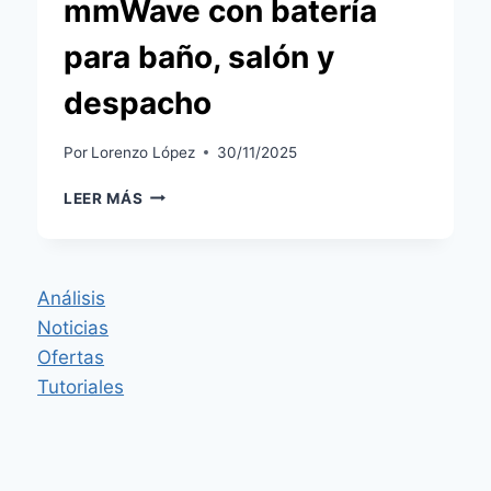
mmWave con batería
para baño, salón y
despacho
Por
Lorenzo López
30/11/2025
ANÁLISIS
LEER MÁS
DEL
SWITCHBOT
PRESENCE
SENSOR:
Análisis
RADAR
Noticias
MMWAVE
CON
Ofertas
BATERÍA
Tutoriales
PARA
BAÑO,
SALÓN
Y