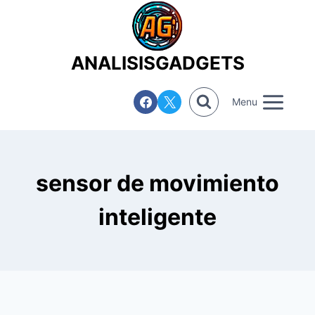
Saltar
al
contenido
ANALISISGADGETS
Menu
sensor de movimiento
inteligente