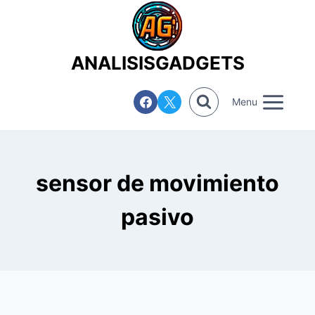
Saltar
al
contenido
ANALISISGADGETS
Menu
sensor de movimiento
pasivo