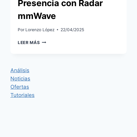
Presencia con Radar
mmWave
Por
Lorenzo López
22/04/2025
ANÁLISIS
LEER MÁS
DEL
AQARA
FP1E:
DETECCIÓN
Análisis
REAL
Noticias
DE
PRESENCIA
Ofertas
CON
Tutoriales
RADAR
MMWAVE