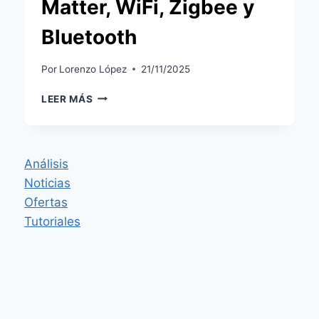
Matter, WiFi, Zigbee y
Bluetooth
Por
Lorenzo López
21/11/2025
SHELLY
LEER MÁS
DIMMER
GEN4:
DIMMER
EMPOTRABLE
Análisis
CON
Noticias
MATTER,
WIFI,
Ofertas
ZIGBEE
Tutoriales
Y
BLUETOOTH