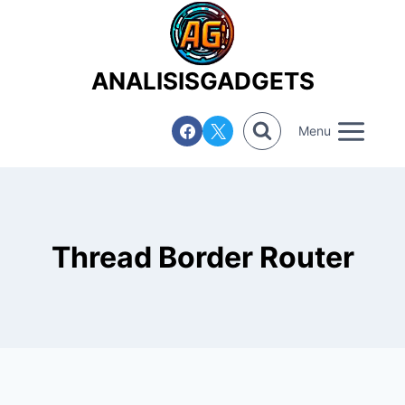
Saltar
al
contenido
ANALISISGADGETS
Menu
Thread Border Router