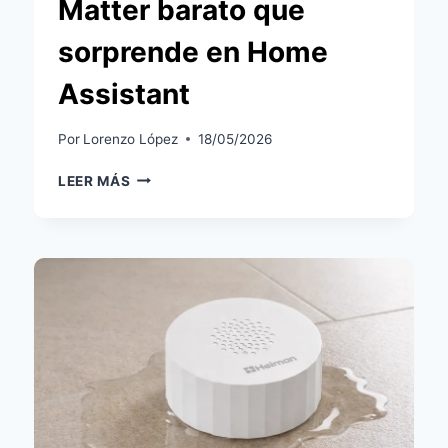
Matter barato que
sorprende en Home
Assistant
Por
Lorenzo López
18/05/2026
IKEA
LEER MÁS
GRILLPLATS:
ANÁLISIS
DEL
ENCHUFE
MATTER
BARATO
QUE
SORPRENDE
EN
HOME
ASSISTANT