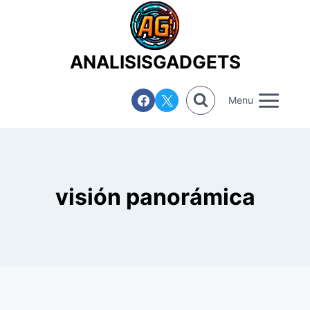
Saltar
al
contenido
ANALISISGADGETS
Menu
visión panorámica