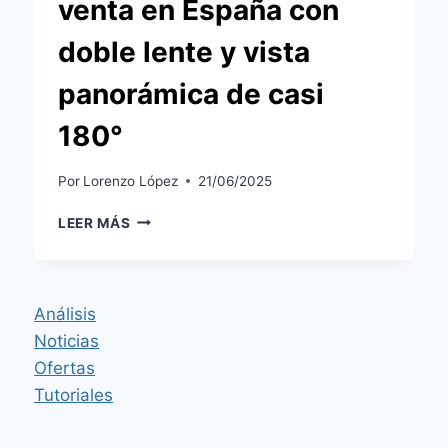
venta en España con
doble lente y vista
panorámica de casi
180°
Por
Lorenzo López
21/06/2025
XIAOMI
LEER MÁS
OUTDOOR
CAMERA
CW100
DUAL:
Análisis
YA
Noticias
A
LA
Ofertas
VENTA
Tutoriales
EN
ESPAÑA