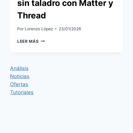
sin taladro con Matter y
Thread
Por
Lorenzo López
23/01/2026
XIAOMI
LEER MÁS
SELF-
INSTALL
SMART
LOCK:
Análisis
CERRADURA
Noticias
SIN
TALADRO
Ofertas
CON
Tutoriales
MATTER
Y
THREAD