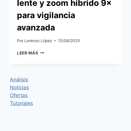
lente y zoom híbrido 9×
para vigilancia
avanzada
Por
Lorenzo López
13/08/2025
XIAOMI
LEER MÁS
SMART
CAMERA
4
ZOOM
Análisis
EDITION:
Noticias
4K,
DOBLE
Ofertas
LENTE
Tutoriales
Y
ZOOM
HÍBRIDO
9×