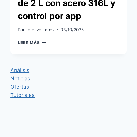
de 2 L con acero 316L y
control por app
Por
Lorenzo López
03/10/2025
XIAOMI
LEER MÁS
MIJIA
KETTLE
3
PRO:
Análisis
HERVIDOR
Noticias
INTELIGENTE
DE
Ofertas
2
Tutoriales
L
CON
ACERO
316L
Y
CONTROL