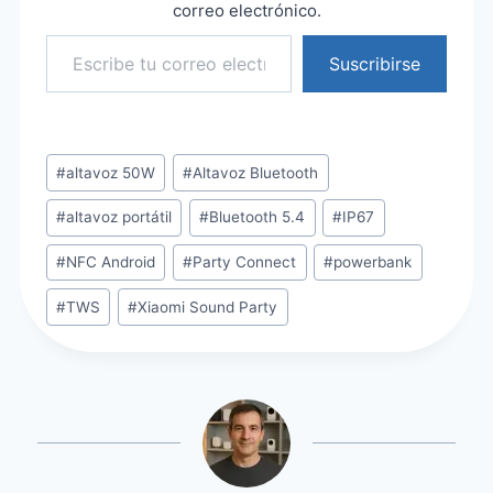
correo electrónico.
Escribe tu correo electrónico…
Suscribirse
Etiquetas
#
altavoz 50W
#
Altavoz Bluetooth
de
#
altavoz portátil
#
Bluetooth 5.4
#
IP67
la
entrada:
#
NFC Android
#
Party Connect
#
powerbank
#
TWS
#
Xiaomi Sound Party