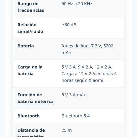
Rango de
60 Hz a 20 KHz
frecuencias
Relación
≥80 dB
señal/ruido
Batería
Iones de litio, 7,3 V, 5200
mAh
Carga de la
5 V 3 A, 9 V 2 A, 12 V 2 A.
batería
Carga a 12 V 2 A en unas 4
horas según Xiaomi
Función de
5 V 3 A máx.
batería externa
Bluetooth
Bluetooth 5.4
Distancia de
25 m
transmisión