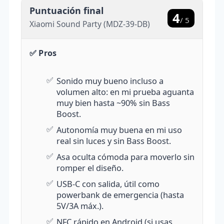
Puntuación final
4
/ 5
Xiaomi Sound Party (MDZ-39-DB)
✅ Pros
✅
Sonido muy bueno incluso a
volumen alto: en mi prueba aguanta
muy bien hasta ~90% sin Bass
Boost.
✅
Autonomía muy buena en mi uso
real sin luces y sin Bass Boost.
✅
Asa oculta cómoda para moverlo sin
romper el diseño.
✅
USB-C con salida, útil como
powerbank de emergencia (hasta
5V/3A máx.).
✅
NFC rápido en Android (si usas