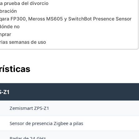
la prueba del divorcio
ibración
qara FP300, Meross MS605 y SwitchBot Presence Sensor
 dónde no
mprar
arias semanas de uso
rísticas
S-Z1
Zemismart ZPS-Z1
Sensor de presencia Zigbee a pilas
Radar de 24 GHz