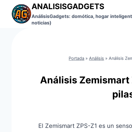
Saltar
ANALISISGADGETS
al
AnálisisGadgets: domótica, hogar inteligent
contenido
noticias)
Portada
»
Análisis
»
Análisis Ze
Análisis Zemismart 
pila
El Zemismart ZPS-Z1 es un sensor