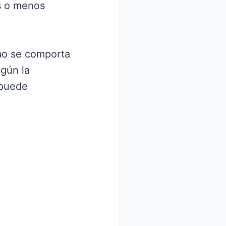
s o menos
ómo se comporta
egún la
 puede