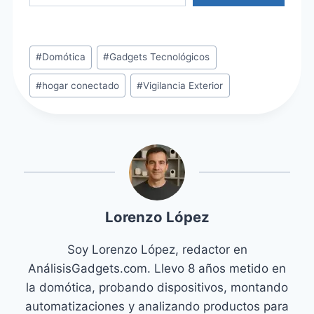
Etiquetas
#
Domótica
#
Gadgets Tecnológicos
de
#
hogar conectado
#
Vigilancia Exterior
la
entrada:
Lorenzo López
Soy Lorenzo López, redactor en
AnálisisGadgets.com. Llevo 8 años metido en
la domótica, probando dispositivos, montando
automatizaciones y analizando productos para