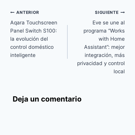
Navegación
ANTERIOR
SIGUIENTE
Aqara Touchscreen
Eve se une al
de
Panel Switch S100:
programa “Works
entradas
la evolución del
with Home
control doméstico
Assistant”: mejor
inteligente
integración, más
privacidad y control
local
Deja un comentario