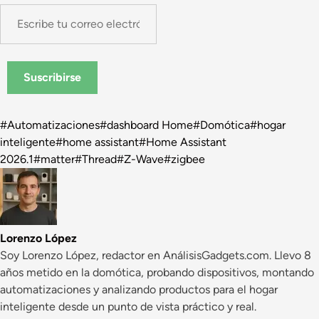
Escribe
tu
correo
electrónico…
Suscribirse
Etiquetas
#
Automatizaciones
#
dashboard Home
#
Domótica
#
hogar
de
inteligente
#
home assistant
#
Home Assistant
la
2026.1
#
matter
#
Thread
#
Z-Wave
#
zigbee
entrada:
Lorenzo López
Soy Lorenzo López, redactor en AnálisisGadgets.com. Llevo 8
años metido en la domótica, probando dispositivos, montando
automatizaciones y analizando productos para el hogar
inteligente desde un punto de vista práctico y real.