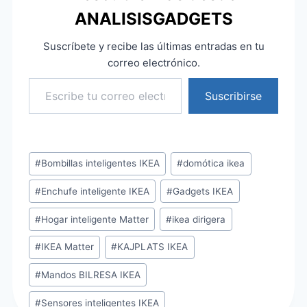
ANALISISGADGETS
Suscríbete y recibe las últimas entradas en tu
correo electrónico.
Escribe tu correo electrónico…
Suscribirse
Etiquetas
#
Bombillas inteligentes IKEA
#
domótica ikea
de
#
Enchufe inteligente IKEA
#
Gadgets IKEA
la
entrada:
#
Hogar inteligente Matter
#
ikea dirigera
#
IKEA Matter
#
KAJPLATS IKEA
#
Mandos BILRESA IKEA
#
Sensores inteligentes IKEA