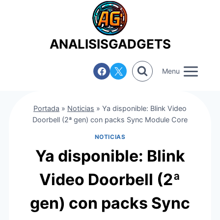
Saltar
al
contenido
ANALISISGADGETS
Menu
Portada
»
Noticias
»
Ya disponible: Blink Video
Doorbell (2ª gen) con packs Sync Module Core
NOTICIAS
Ya disponible: Blink
Video Doorbell (2ª
gen) con packs Sync