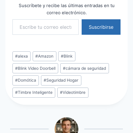
Suscríbete y recibe las últimas entradas en tu
correo electrónico.
Escribe tu correo electrónico…
Suscribirse
Etiquetas
#
alexa
#
Amazon
#
Blink
de
#
Blink Video Doorbell
#
cámara de seguridad
la
entrada:
#
Domótica
#
Seguridad Hogar
#
Timbre Inteligente
#
Videotimbre