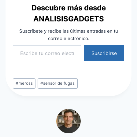
Descubre más desde
ANALISISGADGETS
Suscríbete y recibe las últimas entradas en tu
correo electrónico.
Escribe tu correo electrónico…
Suscribirse
Etiquetas
#
meross
#
sensor de fugas
de
la
entrada: