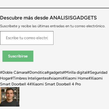
Descubre más desde ANALISISGADGETS
Suscríbete y recibe las últimas entradas en tu correo electrónico.
Escribe
tu
correo
electrónico…
Suscribirse
Etiquetas
#
Doble Cámara
#
Domótica
#
gadgets
#
Mirilla digital
#
Seguridad
de
Hogar
#
Timbres Inteligentes
#
xiaomi
#
Xiaomi Home
#
Xiaomi
la
Smart Doorbell 4
#
Xiaomi Smart Doorbell 4 Pro
entrada: