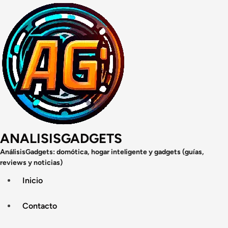
Saltar
al
contenido
ANALISISGADGETS
AnálisisGadgets: domótica, hogar inteligente y gadgets (guías,
reviews y noticias)
Inicio
Contacto