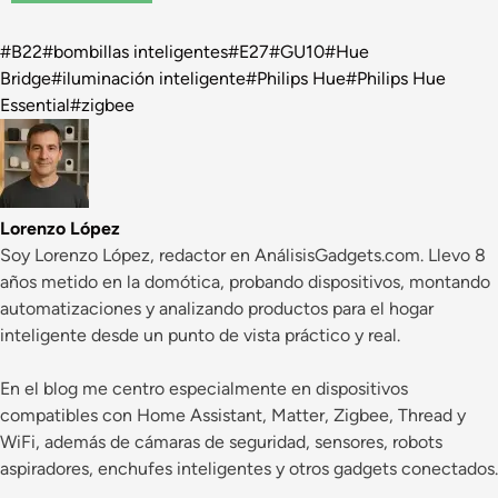
Etiquetas
#
B22
#
bombillas inteligentes
#
E27
#
GU10
#
Hue
de
Bridge
#
iluminación inteligente
#
Philips Hue
#
Philips Hue
la
Essential
#
zigbee
entrada:
Lorenzo López
Soy Lorenzo López, redactor en AnálisisGadgets.com. Llevo 8
años metido en la domótica, probando dispositivos, montando
automatizaciones y analizando productos para el hogar
inteligente desde un punto de vista práctico y real.
En el blog me centro especialmente en dispositivos
compatibles con Home Assistant, Matter, Zigbee, Thread y
WiFi, además de cámaras de seguridad, sensores, robots
aspiradores, enchufes inteligentes y otros gadgets conectados.