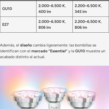
2.000–6.500 K
,
2.200–6.500 K
,
GU10
400 lm
345 lm
2.000–6.500 K
,
2.200–6.500 K
,
E27
806 lm
806 lm
Además, el
diseño
cambia ligeramente: las bombillas se
identifican con el
marcado “Essential”
y la
GU10
muestra un
acabado distinto al actual.