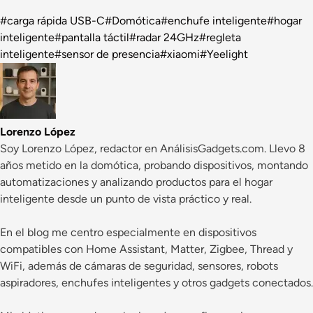
Etiquetas
#
carga rápida USB-C
#
Domótica
#
enchufe inteligente
#
hogar
de
inteligente
#
pantalla táctil
#
radar 24GHz
#
regleta
la
inteligente
#
sensor de presencia
#
xiaomi
#
Yeelight
entrada:
Lorenzo López
Soy Lorenzo López, redactor en AnálisisGadgets.com. Llevo 8
años metido en la domótica, probando dispositivos, montando
automatizaciones y analizando productos para el hogar
inteligente desde un punto de vista práctico y real.
En el blog me centro especialmente en dispositivos
compatibles con Home Assistant, Matter, Zigbee, Thread y
WiFi, además de cámaras de seguridad, sensores, robots
aspiradores, enchufes inteligentes y otros gadgets conectados.