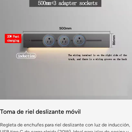
Toma de riel deslizante móvil
Regleta de enchufes para riel deslizante con luz de inducción,
USB tipo C de carga rápida (20W). Ideal para islas de cocina y