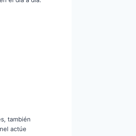
n el día a día.
es, también
anel actúe