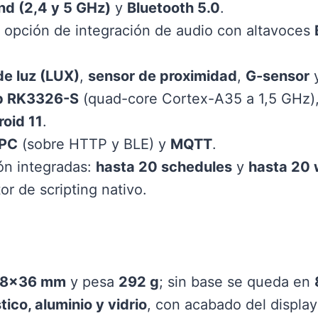
nd (2,4 y 5 GHz)
y
Bluetooth 5.0
.
 opción de integración de audio con altavoces
de luz (LUX)
,
sensor de proximidad
,
G-sensor
p RK3326-S
(quad-core Cortex-A35 a 1,5 GHz)
oid 11
.
PC
(sobre HTTP y BLE) y
MQTT
.
ón integradas:
hasta 20 schedules
y
hasta 20
r de scripting nativo.
78×36 mm
y pesa
292 g
; sin base se queda en
tico, aluminio y vidrio
, con acabado del displa