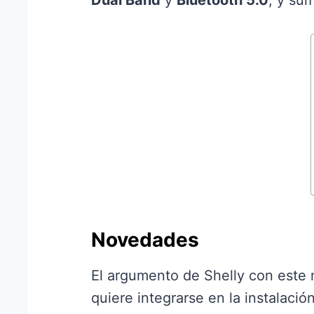
Dual Band
y
Bluetooth 5.0
, y su
Novedades
El argumento de Shelly con este 
quiere integrarse en la instalació