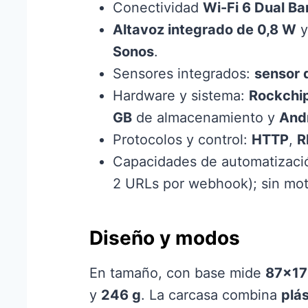
Conectividad
Wi-Fi 6 Dual Ba
Altavoz integrado de 0,8 W
y
Sonos
.
Sensores integrados:
sensor 
Hardware y sistema:
Rockchi
GB
de almacenamiento y
Andr
Protocolos y control:
HTTP
,
R
Capacidades de automatizaci
2 URLs por webhook); sin moto
Diseño y modos
En tamaño, con base mide
87×1
y
246 g
. La carcasa combina
plás