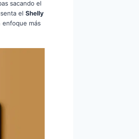
bas sacando el
esenta el
Shelly
n enfoque más