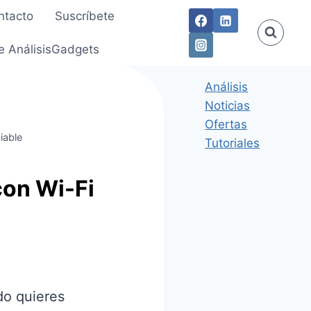
ntacto
Suscríbete
e AnálisisGadgets
Análisis
Noticias
Ofertas
iable
Tutoriales
con Wi-Fi
do quieres