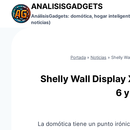
Saltar
ANALISISGADGETS
al
AnálisisGadgets: domótica, hogar inteligent
contenido
noticias)
Portada
»
Noticias
»
Shelly Wa
Shelly Wall Display 
6 y
La domótica tiene un punto iróni