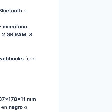
Bluetooth
o
y
micrófono
.
,
2 GB RAM
,
8
 webhooks
(con
87×178×11 mm
y en
negro
o