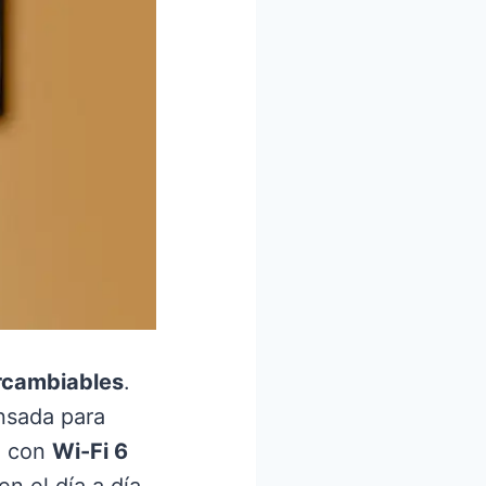
ercambiables
.
nsada para
ga con
Wi-Fi 6