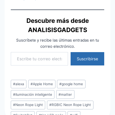
Descubre más desde
ANALISISGADGETS
Suscríbete y recibe las últimas entradas en tu
correo electrónico.
Escribe tu correo electrónico…
Suscribirse
Etiquetas
#
alexa
#
Apple Home
#
google home
de
#
iluminación inteligente
#
matter
la
entrada:
#
Neon Rope Light
#
RGBIC Neon Rope Light