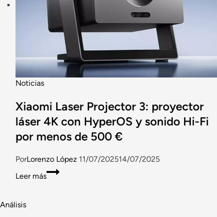
Noticias
Xiaomi Laser Projector 3: proyector
láser 4K con HyperOS y sonido Hi-Fi
por menos de 500 €
Por
Lorenzo López
11/07/2025
14/07/2025
Xiaomi
Leer más
Laser
Projector
Análisis
3:
proyector