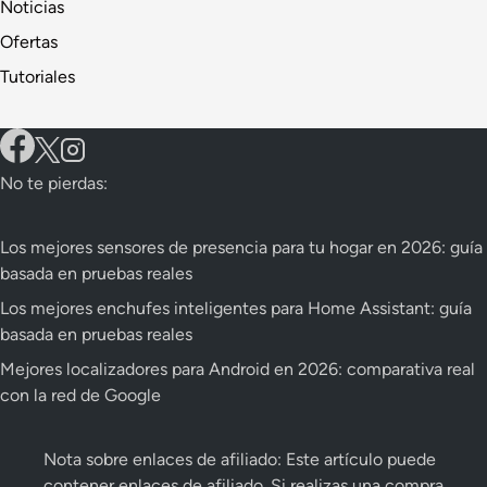
Noticias
láser
Ofertas
4K
Tutoriales
con
HyperOS
y
sonido
Hi-
No te pierdas:
Fi
por
Los mejores sensores de presencia para tu hogar en 2026: guía
menos
basada en pruebas reales
de
Los mejores enchufes inteligentes para Home Assistant: guía
500
basada en pruebas reales
€
Mejores localizadores para Android en 2026: comparativa real
con la red de Google
Nota sobre enlaces de afiliado: Este artículo puede
contener enlaces de afiliado. Si realizas una compra