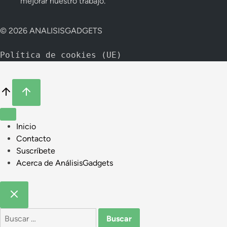
mejorar nuestro trabajo.
© 2026 ANALISISGADGETS
Política de cookies (UE)
Inicio
Contacto
Suscríbete
Acerca de AnálisisGadgets
Buscar: