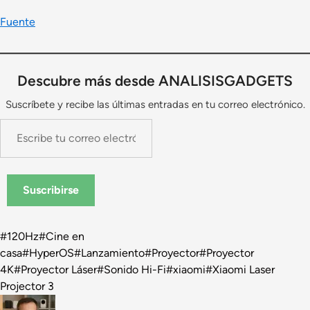
Fuente
Descubre más desde ANALISISGADGETS
Suscríbete y recibe las últimas entradas en tu correo electrónico.
Escribe
tu
correo
electrónico…
Suscribirse
Etiquetas
#
120Hz
#
Cine en
de
casa
#
HyperOS
#
Lanzamiento
#
Proyector
#
Proyector
la
4K
#
Proyector Láser
#
Sonido Hi-Fi
#
xiaomi
#
Xiaomi Laser
entrada:
Projector 3