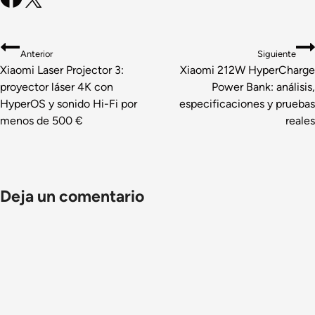
Navegación
Anterior
Siguiente
de
Xiaomi Laser Projector 3:
Xiaomi 212W HyperCharge
proyector láser 4K con
Power Bank: análisis,
entradas
HyperOS y sonido Hi-Fi por
especificaciones y pruebas
menos de 500 €
reales
Deja un comentario