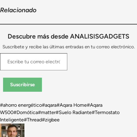
Relacionado
Descubre más desde ANALISISGADGETS
Suscríbete y recibe las últimas entradas en tu correo electrónico.
Escribe
tu
correo
electrónico…
Suscribirse
Etiquetas
#
ahorro energético
#
aqara
#
Aqara Home
#
Aqara
de
W500
#
Domótica
#
matter
#
Suelo Radiante
#
Termostato
la
Inteligente
#
Thread
#
zigbee
entrada: