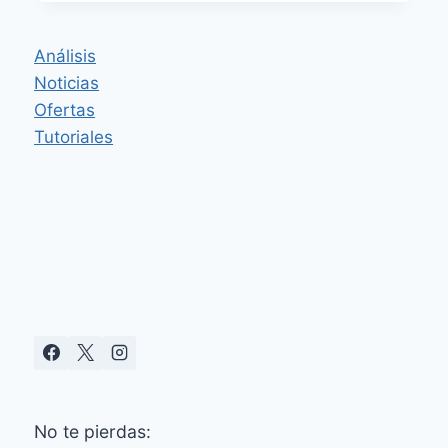
AQARA
FP1E:
DETECCIÓN
Análisis
REAL
Noticias
DE
PRESENCIA
Ofertas
CON
Tutoriales
RADAR
MMWAVE
No te pierdas: