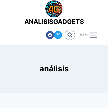
Saltar
al
contenido
ANALISISGADGETS
Menu
análisis