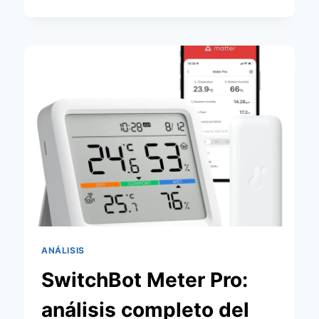
BOMBILLA
INTELGIENTE
XIAOMI
SMART
LED
BULB
WHITE
AND
COLOR:
¿LA
MEJOR
OPCIÓN
CALIDAD-
PRECIO
CON
MATTER?
ANÁLISIS
SwitchBot Meter Pro:
análisis completo del