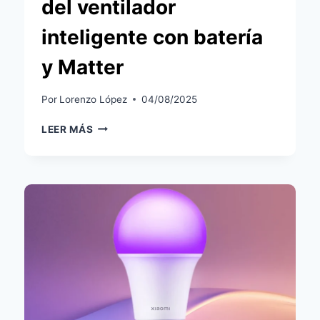
del ventilador
inteligente con batería
y Matter
Por
Lorenzo López
04/08/2025
SWITCHBOT
LEER MÁS
BATTERY
CIRCULATOR
FAN:
ANÁLISIS
DEL
VENTILADOR
INTELIGENTE
CON
BATERÍA
Y
MATTER