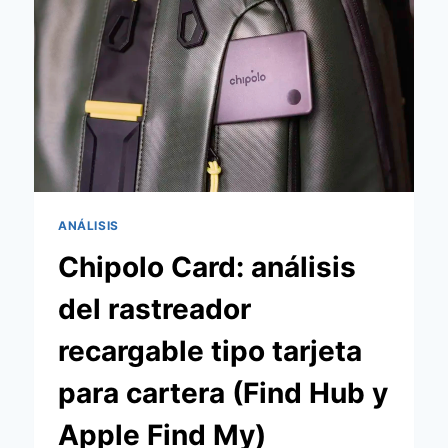
CON
APPLE
FIND
MY
Y
GOOGLE
FIND
HUB
ANÁLISIS
Chipolo Card: análisis
del rastreador
recargable tipo tarjeta
para cartera (Find Hub y
Apple Find My)