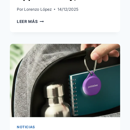
Por
Lorenzo López
14/12/2025
CHIPOLO
LEER MÁS
CARD:
ANÁLISIS
DEL
RASTREADOR
RECARGABLE
TIPO
TARJETA
PARA
CARTERA
(FIND
HUB
Y
APPLE
FIND
MY)
NOTICIAS