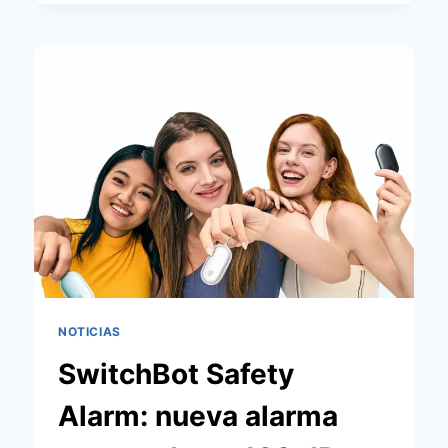
SAFETY
ALARM:
ALARMA
130
DB
CON
FIND
MY
NOTICIAS
SwitchBot Safety
Alarm: nueva alarma