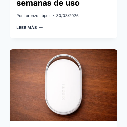
semanas de uso
Por
Lorenzo López
30/03/2026
ANÁLISIS
LEER MÁS
XIAOMI
TAG
EN
ANDROID
TRAS
TRES
SEMANAS
DE
USO