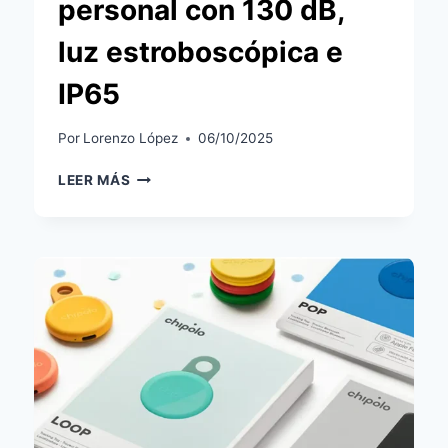
personal con 130 dB,
luz estroboscópica e
IP65
Por
Lorenzo López
06/10/2025
SWITCHBOT
LEER MÁS
SAFETY
ALARM:
NUEVA
ALARMA
PERSONAL
CON
130
DB,
LUZ
ESTROBOSCÓPICA
E
IP65