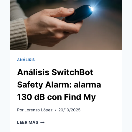
A
AIRTAG
QUE
TAMBIÉN
PIENSA
EN
ANDROID
Y
EN
TU
ANÁLISIS
SEGURIDAD
Análisis SwitchBot
Safety Alarm: alarma
130 dB con Find My
Por
Lorenzo López
20/10/2025
ANÁLISIS
LEER MÁS
SWITCHBOT