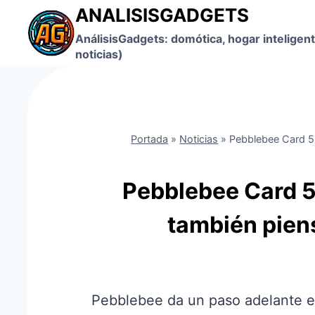
Saltar
ANALISISGADGETS
al
AnálisisGadgets: domótica, hogar inteligent
contenido
noticias)
Portada
»
Noticias
»
Pebblebee Card 5 y
Pebblebee Card 5 
también pien
Pebblebee da un paso adelante en