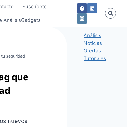
ntacto
Suscríbete
e AnálisisGadgets
Análisis
Noticias
Ofertas
n tu seguridad
Tutoriales
Tag que
dad
los nuevos