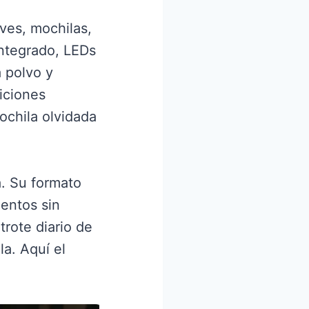
ves, mochilas,
integrado, LEDs
a polvo y
iciones
mochila olvidada
a. Su formato
mentos sin
trote diario de
la. Aquí el