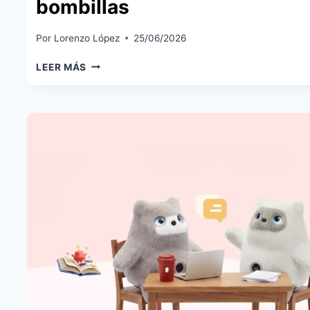
bombillas
Por
Lorenzo López
25/06/2026
PHILIPS
LEER MÁS
HUE
PERMITIRÁ
USAR
ZIGBEE
Y
MATTER
OVER
THREAD
SIMULTÁNEAMENTE
EN
ALGUNAS
BOMBILLAS