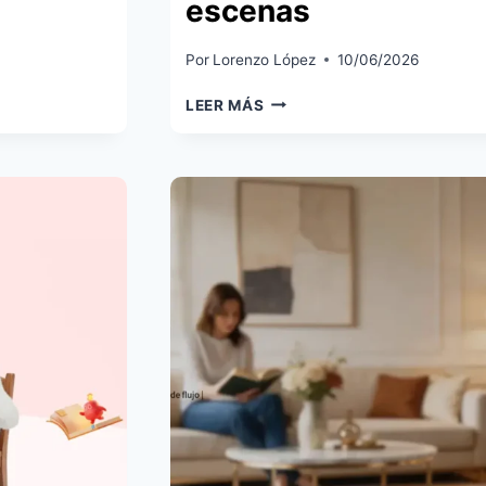
escenas
Por
Lorenzo López
10/06/2026
SWITCHBOT
LEER MÁS
WEATHER
STATION:
ESTACIÓN
METEOROLÓGICA
E-
INK
CON
CALENDARIO
FAMILIAR
Y
BOTONES
PARA
ESCENAS