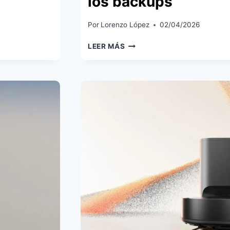
los backups
Por
Lorenzo López
02/04/2026
HOME
LEER MÁS
ASSISTANT
2026.4
CONVIERTE
EL
INFRARROJO
EN
UNA
FUNCIÓN
NATIVA
Y
MEJORA
AUTOMATIZACIONES,
MATTER
Y
LOS
BACKUPS