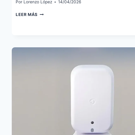
Por
Lorenzo López
14/04/2026
SWITCHBOT
LEER MÁS
BOT
RECHARGEABLE:
EL
PULSADOR
INTELIGENTE
AHORA
SE
CARGA
POR
USB-
C