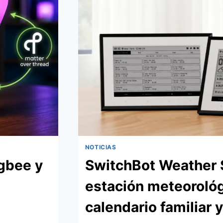
NOTICIAS
igbee y
SwitchBot Weather S
estación meteorológ
s
calendario familiar 