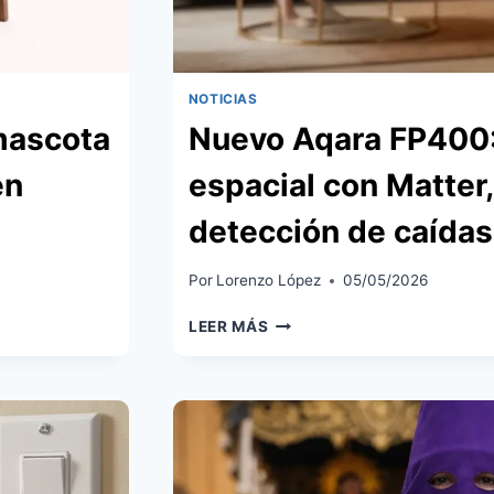
NOTICIAS
mascota
Nuevo Aqara FP400:
en
espacial con Matter
detección de caídas
Por
Lorenzo López
05/05/2026
NUEVO
LEER MÁS
AQARA
FP400:
SENSOR
ESPACIAL
CON
MATTER,
ZIGBEE