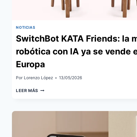
NOTICIAS
SwitchBot KATA Friends: la 
robótica con IA ya se vende 
Europa
Por
Lorenzo López
13/05/2026
SWITCHBOT
LEER MÁS
KATA
FRIENDS:
LA
MASCOTA
ROBÓTICA
CON
IA