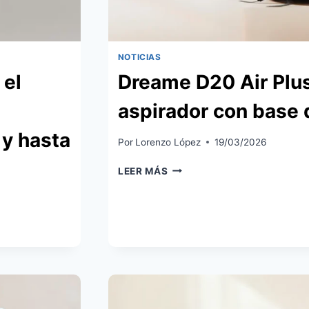
NOTICIAS
 el
Dreame D20 Air Plus
aspirador con base 
y hasta
Por
Lorenzo López
19/03/2026
DREAME
LEER MÁS
D20
AIR
PLUS:
NUEVO
ROBOT
ASPIRADOR
CON
BASE
DE