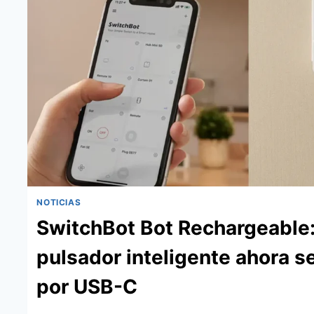
YA
SE
VENDE
EN
EUROPA
NOTICIAS
SwitchBot Bot Rechargeable:
pulsador inteligente ahora s
por USB-C