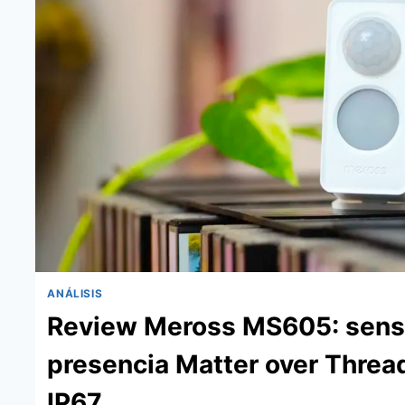
NUEVO
SENSOR
DE
PRESENCIA
MMWAVE
CON
ZIGBEE,
MATTER
Y
HASTA
10
ZONAS
ANÁLISIS
Review Meross MS605: sens
presencia Matter over Threa
IP67