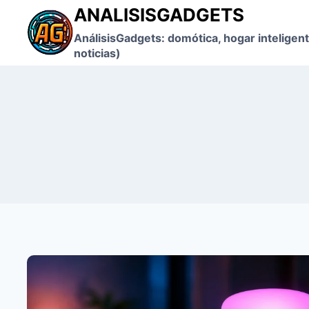
Saltar
ANALISISGADGETS
al
AnálisisGadgets: domótica, hogar inteligent
contenido
noticias)