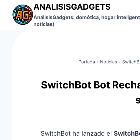
Saltar
ANALISISGADGETS
al
AnálisisGadgets: domótica, hogar inteligent
contenido
noticias)
Portada
»
Noticias
»
SwitchBo
SwitchBot Bot Recha
SwitchBot ha lanzado el
SwitchB