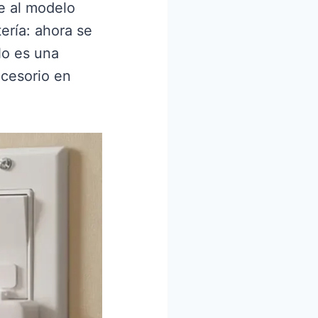
te al modelo
tería: ahora se
No es una
ccesorio en