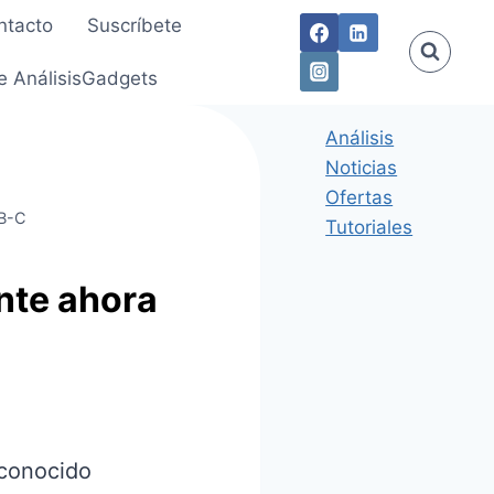
ntacto
Suscríbete
e AnálisisGadgets
Análisis
Noticias
Ofertas
SB-C
Tutoriales
nte ahora
 conocido