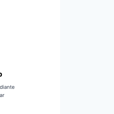
b
diante
ar