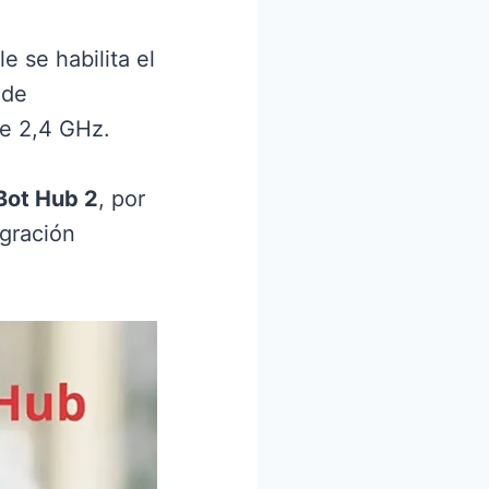
 se habilita el
 de
de 2,4 GHz.
Bot Hub 2
, por
egración