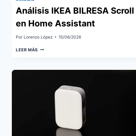
Análisis IKEA BILRESA Scrol
en Home Assistant
Por
Lorenzo López
15/06/2026
ANÁLISIS
LEER MÁS
IKEA
BILRESA
SCROLL
WHEEL
EN
HOME
ASSISTANT