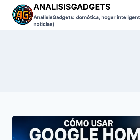
Saltar
ANALISISGADGETS
al
AnálisisGadgets: domótica, hogar inteligent
contenido
noticias)