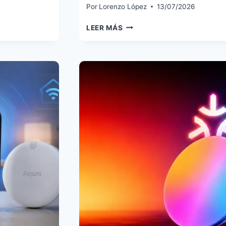
Por
Lorenzo López
13/07/2026
DYNU
LEER MÁS
DNS:
LA
ALTERNATIVA
GRATUITA
A
DUCKDNS
QUE
LLEVO
MESES
USANDO
EN
HOME
ASSISTANT