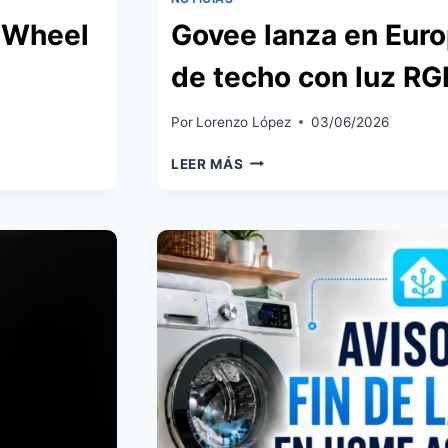
l Wheel
Govee lanza en Euro
de techo con luz RG
Por
Lorenzo López
03/06/2026
GOVEE
LEER MÁS
LANZA
EN
EUROPA
SU
VENTILADOR
DE
TECHO
CON
LUZ
RGBIC
Y
MATTER