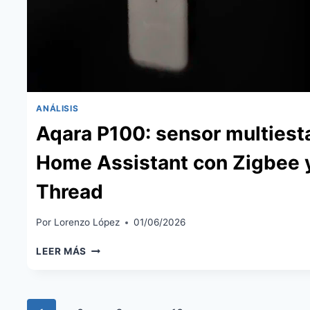
ANÁLISIS
Aqara P100: sensor multiest
Home Assistant con Zigbee 
Thread
Por
Lorenzo López
01/06/2026
AQARA
LEER MÁS
P100:
SENSOR
MULTIESTADO
EN