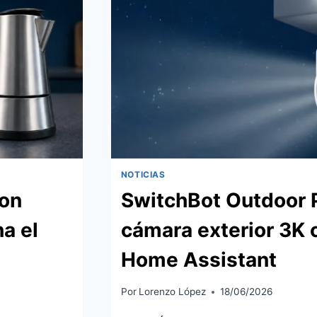
WIFI
SIN
HUB
DE
SWITCHBOT
NOTICIAS
con
SwitchBot Outdoor 
a el
cámara exterior 3K 
Home Assistant
Por
Lorenzo López
18/06/2026