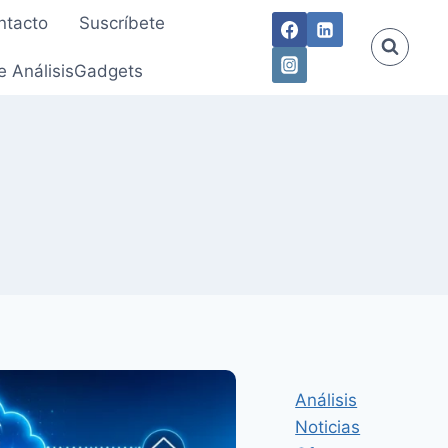
ntacto
Suscríbete
e AnálisisGadgets
Análisis
Noticias