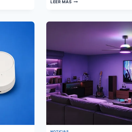
SWITCHBOT
LEER MÁS
OUTDOOR
PAN/TILT
CAM
3K:
CÁMARA
EXTERIOR
3K
CON
IA,
RTSP
Y
HOME
ASSISTANT
NOTICIAS