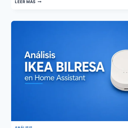
CÓMO
LEER MÁS
ENCENDER
LA
CAFETERA
CON
HOME
ASSISTANT
CUANDO
SUENA
EL
DESPERTADOR
ANÁLISIS