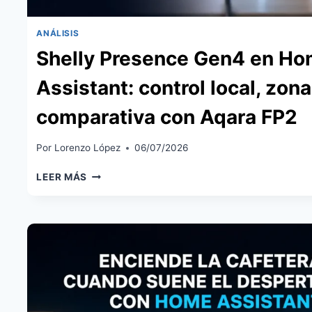
ANÁLISIS
Shelly Presence Gen4 en H
Assistant: control local, zona
comparativa con Aqara FP2
Por
Lorenzo López
06/07/2026
SHELLY
LEER MÁS
PRESENCE
GEN4
EN
HOME
ASSISTANT:
CONTROL
LOCAL,
ZONAS
Y