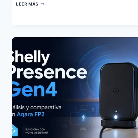
CÓMO
LEER MÁS
USAR
GOOGLE
HOME
SIN
NUBE
CON
HOME
ASSISTANT
MATTER
HUB